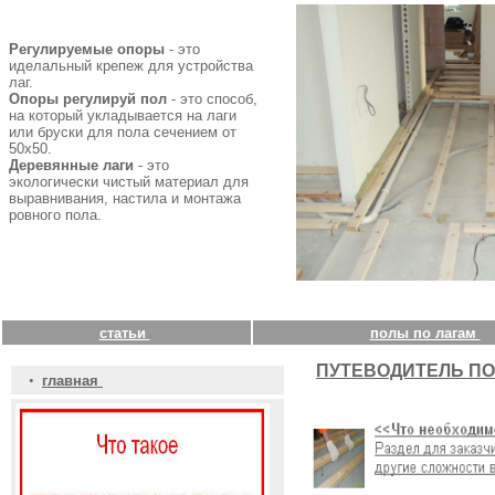
Регулируемые опоры
- это
иделальный крепеж для устройства
лаг.
Опоры регулируй пол
- это способ,
на который укладывается на лаги
или бруски для пола сечением от
50х50.
Деревянные лаги
- это
экологически чистый материал для
выравнивания, настила и монтажа
ровного пола.
статьи
полы по лагам
ПУТЕВОДИТЕЛЬ ПО
•
главная