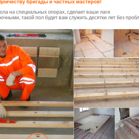
дничеству бригады и частных мастеров!
пола на специальных опорах, сделает ваши лаги
очными, такой пол будет вам служить десятки лет без пробл