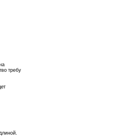
на
тво требу
дет
 длиной.